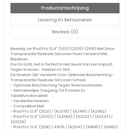
Productomschrijving
Levering En Retourneren
Reviews (0)
Beveilig Uw IPad Pro 12.9" (2021) (2020) (2018) Met Deze
Transparante Flexibele Siliconen Hoes Versierd Met
Bladeren.
Dun En Licht, Het Is Perfect In Het Geval Van Een Impact,
Tegen Krassen , Vlekken En Stof.
De Hoeken Zijn Versterkt Voor Optimale Bescherming.-
Transparante Flexibele Siliconen Schaal
- Optimale Bescherming Tegen Weersinvloeden
- Gemakkelijke Toegang Tot Poorten En
Tabletfunctionaliteit
- Versterkte Hoeken
- Compatibel Met:
- IPad Pro 12.9" (2021) / (A2379) / (A2461) / (A2462)
- IPad Pro 12.9" (2020)) / (A2069) / (A2232) / (A2233) /
(A2229)
- IPad Pro 12.9" (2018) / A1876 / (A2014) / (A1895) / (A1983)