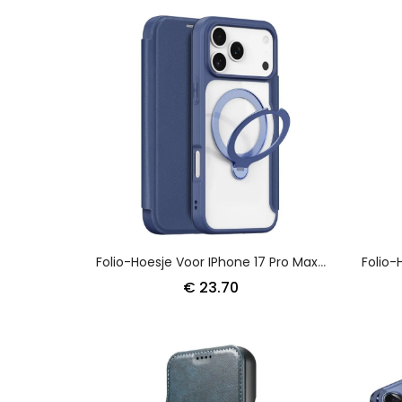
Folio-Hoesje Voor IPhone 17 Pro Max Magsafe Met Skin X Pro Series Dux Ducis Houder
€ 23.70