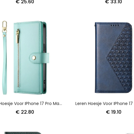
€ 25.60
€ 33.10
Leren Hoesje Voor IPhone 17 Pro Max Portemonnee Met Ritsvak
€ 22.80
€ 19.10