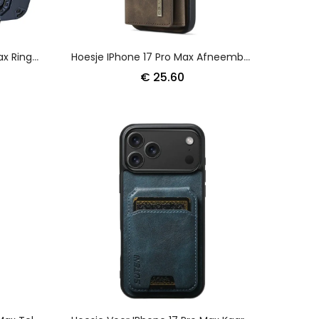
Hoesje Voor IPhone 17 Pro Max Ringhouder En Standaard
Hoesje IPhone 17 Pro Max Afneembare Portemonnee Dg.ming
€ 25.60