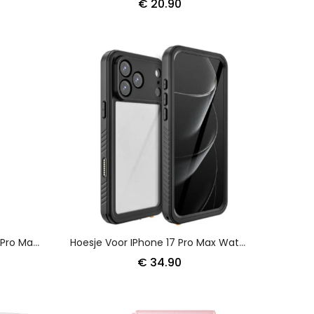
€ 20.90
Leren Hoesje Voor IPhone 17 Pro Max Diamantdesign
Hoesje Voor IPhone 17 Pro Max Waterdicht En Schokbestendig Redpepper
€ 34.90