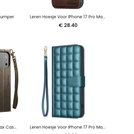
 Bumper
Leren Hoesje Voor IPhone 17 Pro Max Magsafe 2-In-1 Suteni
€ 28.40
Folio-Hoesje IPhone 17 Pro Max Caseme Portemonnee
Leren Hoesje Voor IPhone 17 Pro Max Gewatteerd Binfen Color