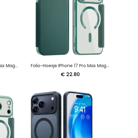
Folio-Hoesje IPhone 17 Pro Max Magsafe Premium Vintage-Compatibel Bescherming Hoesje
Folio-Hoesje IPhone 17 Pro Max Magsafe-Compatibel Met Rfid-Kaarthouder
€ 22.80