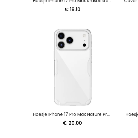
Hoesje IPhone 17 Pro Max Krasbestendig Gehard Glas Bescherming Hoesje
€ 18.10
Hoesje IPhone 17 Pro Max Nature Pro Series Nillkin
Hoesj
€ 20.00