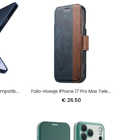
Hoesje IPhone 17 Pro Max Compatibel Met Magsafe Premium Bescherming Hoesje
Folio-Hoesje IPhone 17 Pro Max Telefoonhoesje Tweekleurige Afneembare Magsafe-Hoes Suteni
€ 26.50