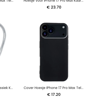
Cover Hoesje IPhone 17 Pro Max Telefoonhoesje Camshield Pro Camerabeschermer Nillkin
Hoesje Voor IPhone 17 Pro Max Kaarthouder Met Gewaxte Textuur Suteni
€ 23.70
Hoesje IPhone 17 Pro Max Klassiek Koord
Cover Hoesje IPhone 17 Pro Max Telefoonhoesje Mat Siliconen
€ 17.20