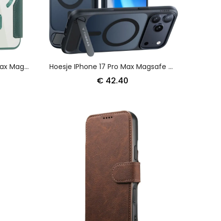
Folio-Hoesje IPhone 17 Pro Max Magsafe-Compatibel Gewatteerd Bescherming Hoesje
Hoesje IPhone 17 Pro Max Magsafe Premium-Design Met Geïntegreerde Standaard
€ 42.40