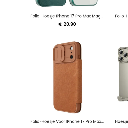
Folio-Hoesje IPhone 17 Pro Max Magsafe-Compatibel Met Rfid-Blokkering Bescherming Hoesje
€ 20.90
Folio-Hoesje Voor IPhone 17 Pro Max Qin Pro Series Nillkin