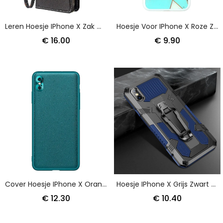
Leren Hoesje IPhone X Zak Met Ritssluiting
Hoesje Voor IPhone X Roze Zwart Ontwerp Van Siliconen En Epoxy-Marmer
€ 16.00
€ 9.90
Cover Hoesje IPhone X Oranje Zwart Telefoonhoesje Kleur Leerstijl
Hoesje IPhone X Grijs Zwart Verwijderbare Cliphouder
€ 12.30
€ 10.40