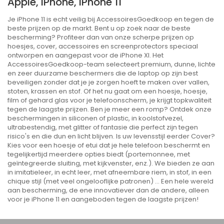
Apple, IPhone, IPhone 11
Je iPhone 11 is echt veilig bij AccessoiresGoedkoop en tegen de
beste prijzen op de markt. Bent u op zoek naar de beste
bescherming? Profiteer dan van onze scherpe prijzen op
hoesjes, cover, accessoires en screenprotectors speciaal
ontworpen en aangepast voor de iPhone XI. Het
AccessoiresGoedkoop-team selecteert premium, dunne, lichte
en zeer duurzame beschermers die de laptop op zijn best
beveiligen zonder dat je je zorgen hoeft te maken over vallen,
stoten, krassen en stof. Of het nu gaat om een ​​hoesje, hoesje,
film of gehard glas voor je telefoonscherm, je krijgt topkwaliteit
tegen de laagste prijzen. Ben je meer een romp? Ontdek onze
beschermingen in siliconen of plastic, in koolstofvezel,
ultrabestendig, met glitter of fantasie die perfect zijn tegen
risico's en die dun en licht blijven. Is uw levensstijl eerder Cover?
Kies voor een hoesje of etui dat je hele telefoon beschermt en
tegelijkertijd meerdere opties biedt (portemonnee, met
geïntegreerde sluiting, met kijkvenster, enz.). We bieden ze aan
in imitatieleer, in echt leer, met afneembare riem, in stof, in een
chique stijl (met veel ongelooflijke patronen) ... Een hele wereld
aan bescherming, de ene innovatiever dan de andere, alleen
voor je iPhone 11 en aangeboden tegen de laagste prijzen!