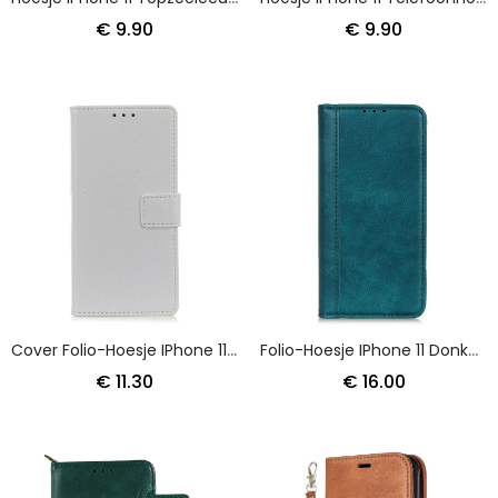
€ 9.90
€ 9.90
Cover Folio-Hoesje IPhone 11 Goud Zilver Telefoonhoesje Lychee Zichtbare Naden
Folio-Hoesje IPhone 11 Donkerblauw Zwart Versie In Gekleurd Splitleder
€ 11.30
€ 16.00