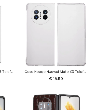
Case Hoesje Huawei Mate X3 Telefoonhoesje Imak Air Ii Pro
Case Hoesje Huawei Mate X3 Telefoonhoesje Kunststof
€ 15.90