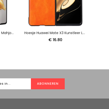
Hoesje Voor Huawei Mate X3 Mahjong-Serie Abeel
Hoesje Huawei Mate X3 Kunstleer Lychee Bescherming Hoesje
€ 16.80
ABONNEREN