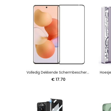
Volledig Dekkende Schermbeschermer Van Gehard Glas Voor Huawei Mate X3
€ 17.70