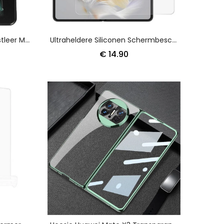
Hoesje Huawei Mate X3 Kunstleer Met Ruitpatroon
Ultraheldere Siliconen Schermbeschermer Voor Huawei Mate X3
€ 14.90