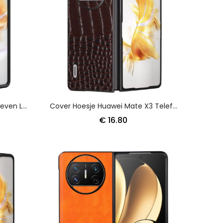
Hoesje Huawei Mate X3 Geweven Leerstijl
Cover Hoesje Huawei Mate X3 Telefoonhoesje Echt Krokodillenleerstijl Abeel
€ 16.80