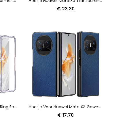
Superheldere Schermbeschermer Voor Huawei Mate X3
Hoesje Huawei Mate X3 Transparant Met Gkk Glazen Beschermer
€ 23.30
Hoesje Huawei Mate X3 Met Ring En Schermbeschermer Bescherming Hoesje
Hoesje Voor Huawei Mate X3 Geweven Textuur
€ 17.70