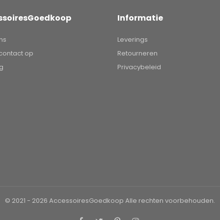
ssoiresGoedkoop
Informatie
ns
Leverings
ontact op
Retourneren
ng
Privacybeleid
© 2021 - 2026
AccessoiresGoedkoop
Alle rechten voorbehouden.