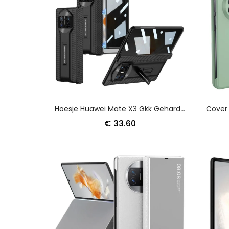
Hoesje Huawei Mate X3 Gkk Gehard Glazen Schermbeschermer Met Standaard Bescherming Hoesje
€ 33.60