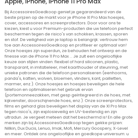
Apple, IPhone, IPhone 11 Pro Max
Bij AccessoiresGoedkoop geniet je gegarandeerd van de
beste prijzen op de markt voor je iPhone XI Pro Max hoesjes,
cover, accessoires en screenprotectors. Door voor ons te
kiezen, kiest u voor Premium-producten die uw telefoon perfect
beschermen tegen de risico's van schokken, krassen, sporen
en stof. De veiligheid van je laptop is belangrijk: vertrouw hem
toe aan AccessoiresGoedkoop en profiteer er optimaal van!
Onze hoesjes zijn superdun, ze behouden het ontwerp en de
finesse van de iPhone 11 Pro Max ... Je zult een ongelooflijke
keuze aan stijlen vinden: flexibel of hard siliconen, plastic,
transparant, in imitatieleer, met kaarthouder of steunring, met
unieke patronen die de telefoon personaliseren (eenhoorns,
panda's, katten, wolven, bloemen, vlinders, kant, pailletten,
marmer, enz.). Onze hoesjes en hoesjes beveiligen de hele
telefoon en optimaliseren het gebruik ervan
(portemonneezakken, met gesp geïntegreerd in de hoes, met
kijkvenster, doorschijnende hoes, enz.). Onze screenprotectors,
films en gehard glas beveiligen het display van de XI Pro Max
tegen risico's, zijn explosieveilig en UV-bestendig en zijn
ultradun. Je vergeet meteen dat het beschermd is! En alle grote
merken zijn bij AccessoiresGoedkoop tegen gekke prijzen:
Nillkin, Dux Ducis, Lenuo, Imak, Mofi, Mercury Goospery, X-Level
en meer. Ontdek ons ​​ongelooflijke en goedkope universum: u