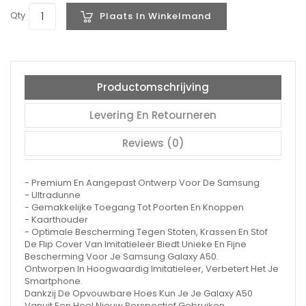
Qty
Plaats In Winkelmand
Productomschrijving
Levering En Retourneren
Reviews (0)
- Premium En Aangepast Ontwerp Voor De Samsung
- Ultradunne
- Gemakkelijke Toegang Tot Poorten En Knoppen
- Kaarthouder
- Optimale Bescherming Tegen Stoten, Krassen En Stof
De Flip Cover Van Imitatieleer Biedt Unieke En Fijne
Bescherming Voor Je Samsung Galaxy A50.
Ontworpen In Hoogwaardig Imitatieleer, Verbetert Het Je
Smartphone.
Dankzij De Opvouwbare Hoes Kun Je Je Galaxy A50
Vanuit Een Heel Nieuw Perspectief Gebruiken.