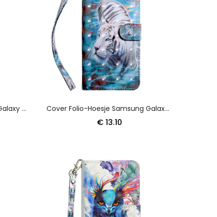
Leren Hoesje Voor Samsung Galaxy A50 Zwart-Witte Kat
Cover Folio-Hoesje Samsung Galaxy A50 Telefoonhoesje Tijger In Het Water
€ 13.10