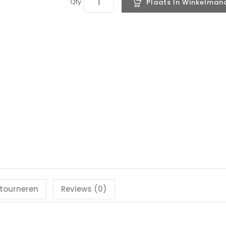
Qty
Plaats In Winkelman
etourneren
Reviews (0)